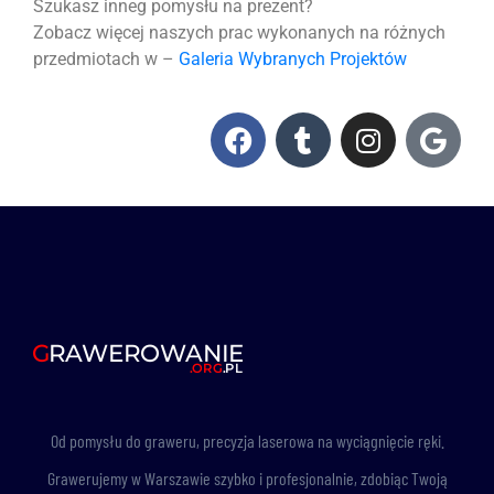
Szukasz inneg pomysłu na prezent?
Zobacz więcej naszych prac wykonanych na różnych
przedmiotach w –
Galeria Wybranych Projektów
Od pomysłu do graweru, precyzja laserowa na wyciągnięcie ręki.
Grawerujemy w Warszawie szybko i profesjonalnie, zdobiąc Twoją